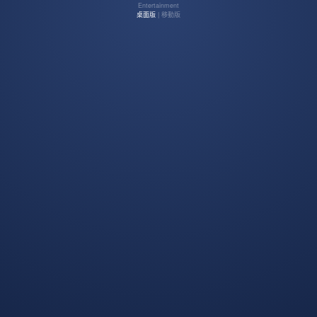
Entertainment
桌面版
| 移動版